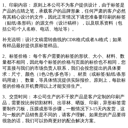
1、印刷内容： 原则上本公司不为客户提供设计，由于标签是
产品的点睛之笔，承载客户的品牌形象，任何严肃的客户必然
有其精心设计的文件，因此正常情况下请您准备要印刷的标签
（贴纸/条形码）的源文件（设计稿样），以及联系资料（包
括公司/个人名称、电话、地址等）。
补充说明：设计文稿需转曲线的CDR格式或者Ai格式；如果
有样品最好提供原标签样品。
2、标签价格： 每个客户需要的标签的形状、大小、材料、数
量都不相同，因此每个标签的价格与页面的标价也不相同，您
可直接与我们的市场负责人联系，我们会按您提出的具体要
求：尺寸、颜色（1色/2色/多色等）、材质（或标签/贴纸/条形
码用途）、数量，等具体情况提供实际报价。原则上，每款标
签的价格在开机费用以上才能安排生产。
3、交货时间： 本公司生产的不干胶产品是客户定制的印刷产
品，需要按比例切割材料、出菲林、晒版、印刷，异形标签需
要制作刀板，压膜成形等步骤，一般情况下3-15天内发货，这
与一般的产品销售是不同的，请客户理解。如果您的产品要得
很急的话，我们可以协商更好的配合解决方案。