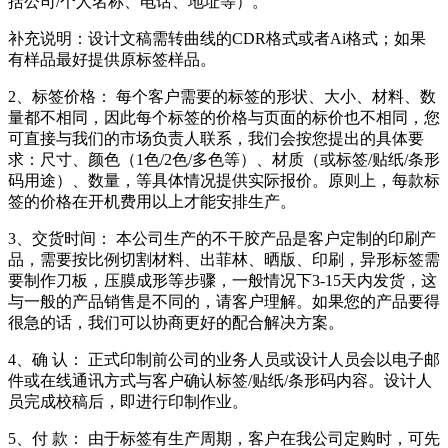
括公司/个人名称、电话、地址等）。
补充说明：设计文稿需转曲线的CDR格式或者Ai格式；如果
有样品最好提供原标签样品。
2、标签价格： 每个客户需要的标签的形状、大小、材料、数
量都不相同，因此每个标签的价格与页面的标价也不相同，您
可直接与我们的市场负责人联系，我们会按您提出的具体要
求：尺寸、颜色（1色/2色/多色等）、材质（或标签/贴纸/条形
码用途）、数量，等具体情况提供实际报价。原则上，每款标
签的价格在开机费用以上才能安排生产。
3、交货时间： 本公司生产的不干胶产品是客户定制的印刷产
品，需要按比例切割材料、出菲林、晒版、印刷，异形标签需
要制作刀板，压膜成形等步骤，一般情况下3-15天内发货，这
与一般的产品销售是不同的，请客户理解。如果您的产品要得
很急的话，我们可以协商更好的配合解决方案。
4、确 认： 正式印制前公司的业务人员或设计人员会以电子邮
件或在线通讯方式与客户确认标签/贴纸/条形码内容。设计人
员完成校稿后，即进行印制作业。
5、付 款： 由于标签有生产周期，客户在我公司定购时，可先