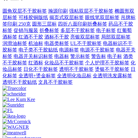
圆角双层不干胶标签
瀚源印刷
强粘双层不干胶标签
椭圆形双
层标签
可移胶铜版纸
揭页式双层标签
眼线笔双层标签
吊牌标
签印刷 250克
圆形三层标
四折八面印刷折叠标签
药品不干胶
标签
促销与服装
折叠标签
多层不干胶标签
电子标签
红葡萄
酒标签
红酒不干胶
酒标不干胶
亮银双层标签
局部双层标签
润滑油标签
机油标
电器类标签
UL不干胶标签
电器标识不干
胶标签
电子类不干胶贴纸
电源标签
电源不干胶标签
电器开关
标签
电器开关标识标签
电器标
警示标签
警告标
电子标
酒类
不干胶标签
红酒标
化妆品不干胶标签
个人护理不干胶标签
化
妆品标签
日化不干胶标签
透明不干胶标签
烫银不干胶标签
日
化标签
全透明+烫金标签
全透明化妆品标
全透明洗发露标签
透明不干胶贴纸
文具不干胶标签