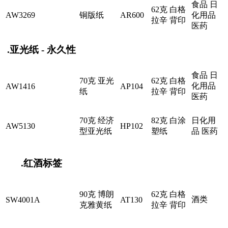
食品 日
62克 白格
AW3269
铜版纸
AR600
化用品
拉辛 背印
医药
.亚光纸 - 永久性
食品 日
70克 亚光
62克 白格
化用品
AW1416
AP104
纸
拉辛 背印
医药
70克 经济
82克 白涂
日化用
AW5130
HP102
型亚光纸
塑纸
品 医药
.红酒标签
90克 博朗
62克 白格
酒类
SW4001A
AT130
克雅黄纸
拉辛 背印