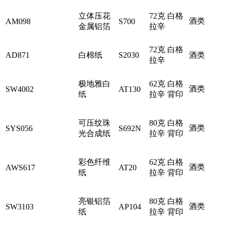
立体压花
72克 白格
酒类
AM098
S700
金属铝箔
拉辛
72克 白格
AD871
白棉纸
S2030
酒类
拉辛
极地雅白
62克 白格
酒类
SW4002
AT130
纸
拉辛 背印
可压纹珠
80克 白格
酒类
SYS056
S692N
光合成纸
拉辛 背印
彩色纤维
62克 白格
酒类
AWS617
AT20
纸
拉辛 背印
亮银铝箔
80克 白格
酒类
SW3103
AP104
纸
拉辛 背印