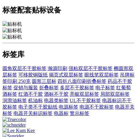
标签配套贴标设备
标签库
圆角双层不干胶标签
瀚源印刷
强粘双层不干胶标签
椭圆形双
层标签
可移胶铜版纸
揭页式双层标签
眼线笔双层标签
吊牌标
签印刷 250克
圆形三层标
四折八面印刷折叠标签
药品不干胶
标签
促销与服装
折叠标签
多层不干胶标签
电子标签
红葡萄
酒标签
红酒不干胶
酒标不干胶
亮银双层标签
局部双层标签
润滑油标签
机油标
电器类标签
UL不干胶标签
电器标识不干
胶标签
电子类不干胶贴纸
电源标签
电源不干胶标签
电器开关
标签
电器开关标识标签
电器标
警示标签