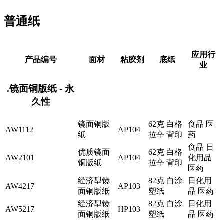
普通纸
应用行
产品编号
面材
粘胶剂
底纸
业
.镜面铜版纸 - 永
久性
镜面铜版
62克 白格
食品 医
AW1112
AP104
纸
拉辛 背印
药
食品 日
优质镜面
62克 白格
AW2101
AP104
化用品
铜版纸
拉辛 背印
医药
经济型镜
82克 白涂
日化用
AW4217
AP103
面铜版纸
塑纸
品 医药
经济型镜
82克 白涂
日化用
AW5217
HP103
面铜版纸
塑纸
品 医药