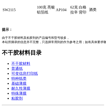
100克 亮银
62克 白格
酒类
SW2115
AP104
铝箔纸
拉辛 背印
提示：
由于不干胶材料及粘胶剂的产品编号和型号较多，

本站所摘录的信息并不完整，只选择常用到的作为参考之用；如有具体要求
不干胶材料目录
不干胶材料
普通纸
可变信息打印纸
特种纸类
基础薄膜
耐久性薄膜
特殊薄膜
粘胶剂