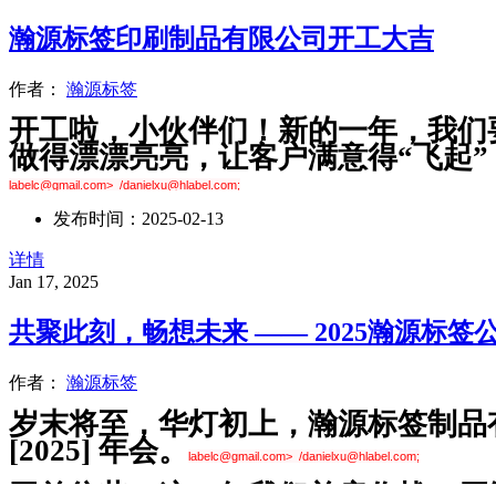
瀚源标签印刷制品有限公司开工大吉
作者：
瀚源标签
开工啦，小伙伴们！新的一年，我们
做得漂漂亮亮，让客户满意得“飞起”
labelc@gmail.com> /danielxu@hlabel.com;
发布时间：2025-02-13
In the new year, we need to be like “superheroes,” bravely facing al
over the moon, boost our performance with rapid growth, and fill our 
详情
Jan 17, 2025
2025 年 9 月 3 日，瀚源标签全体
共聚此刻，畅想未来 —— 2025瀚源标签
作者：
瀚源标签
岁末将至，华灯初上，瀚源标签制品
[2025]
年会。
labelc@gmail.com> /danielxu@hlabel.com;