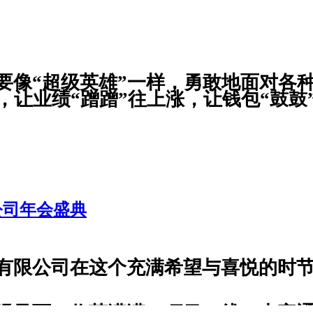
要像“超级英雄”一样，勇敢地面对各
，让业绩“蹭蹭”往上涨，让钱包“鼓
l kinds of challenges. With our wisdom and hard work, we will make ou
wallets to the brim. Let's all work together to start this happy and wo
员工观看大阅兵。忆往昔，先辈托举、同胞奋斗，祖国与公司皆强大
公司年会盛典
有限公司在这个充满希望与喜悦的时