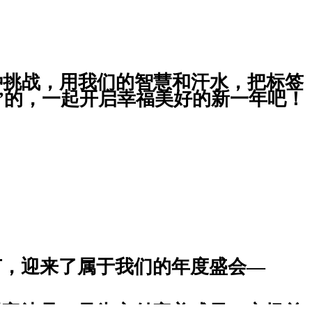
种挑战，用我们的智慧和汗水，把标签
鼓”的，一起开启幸福美好的新一年吧！
r labels look fantastic, delight our customers so much that they are
nderful new ye
ar!
。众人决心继续热忱工作，为祖国发展添砖加瓦！
节，迎来了属于我们的年度盛会—