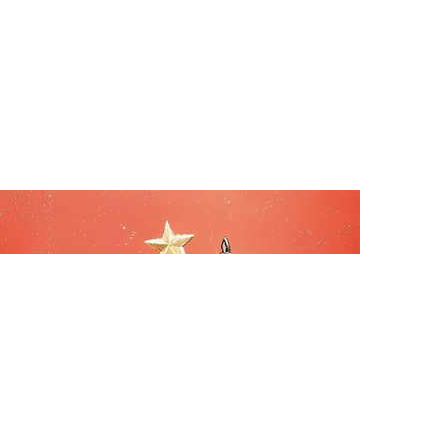
经风雨，收获满满。项目一线，大家
机。每一次努力，都铸就了瀚源标签