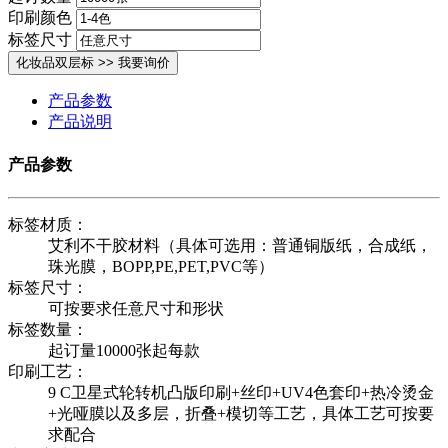
印刷颜色
标签尺寸
产品参数
产品说明
产品参数
标签材质：
艾利不干胶材料（具体可选用：普通铜版纸，合成纸，
珠光膜，BOPP,PE,PET,PVC等）
标签尺寸：
可按要求任意尺寸和形状
标签数量：
起订量10000张起每款
印刷工艺：
9 C卫星式轮转机凸版印刷+丝印+UV4色套印+热冷烫金
+光哑膜以及多层，折叠+模切等工艺，具体工艺可按要
求配合