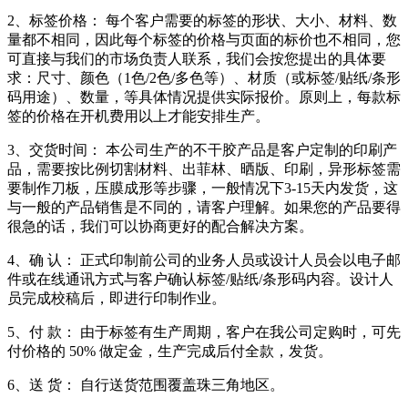
2、标签价格： 每个客户需要的标签的形状、大小、材料、数
量都不相同，因此每个标签的价格与页面的标价也不相同，您
可直接与我们的市场负责人联系，我们会按您提出的具体要
求：尺寸、颜色（1色/2色/多色等）、材质（或标签/贴纸/条形
码用途）、数量，等具体情况提供实际报价。原则上，每款标
签的价格在开机费用以上才能安排生产。
3、交货时间： 本公司生产的不干胶产品是客户定制的印刷产
品，需要按比例切割材料、出菲林、晒版、印刷，异形标签需
要制作刀板，压膜成形等步骤，一般情况下3-15天内发货，这
与一般的产品销售是不同的，请客户理解。如果您的产品要得
很急的话，我们可以协商更好的配合解决方案。
4、确 认： 正式印制前公司的业务人员或设计人员会以电子邮
件或在线通讯方式与客户确认标签/贴纸/条形码内容。设计人
员完成校稿后，即进行印制作业。
5、付 款： 由于标签有生产周期，客户在我公司定购时，可先
付价格的 50% 做定金，生产完成后付全款，发货。
6、送 货： 自行送货范围覆盖珠三角地区。