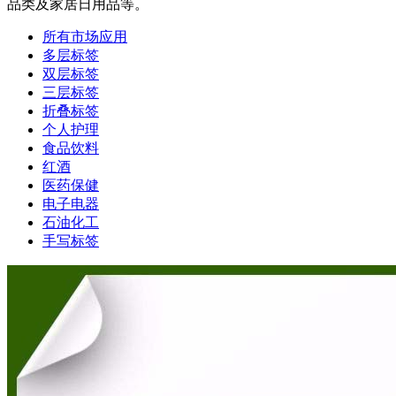
品类及家居日用品等。
所有市场应用
多层标签
双层标签
三层标签
折叠标签
个人护理
食品饮料
红酒
医药保健
电子电器
石油化工
手写标签