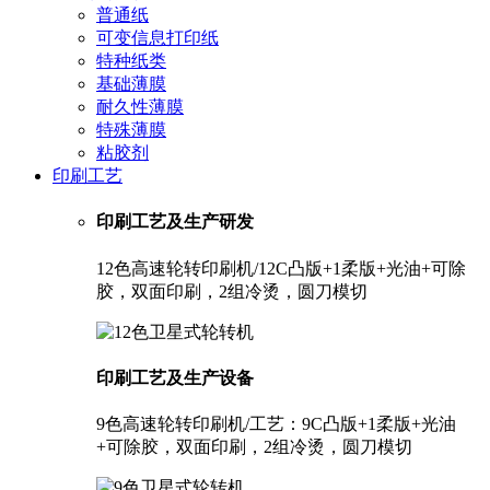
普通纸
可变信息打印纸
特种纸类
基础薄膜
耐久性薄膜
特殊薄膜
粘胶剂
印刷工艺
印刷工艺及生产研发
12色高速轮转印刷机/12C凸版+1柔版+光油+可除
胶，双面印刷，2组冷烫，圆刀模切
印刷工艺及生产设备
9色高速轮转印刷机/工艺：9C凸版+1柔版+光油
+可除胶，双面印刷，2组冷烫，圆刀模切