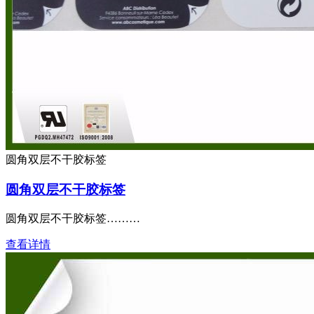
圆角双层不干胶标签
圆角双层不干胶标签
圆角双层不干胶标签………
查看详情