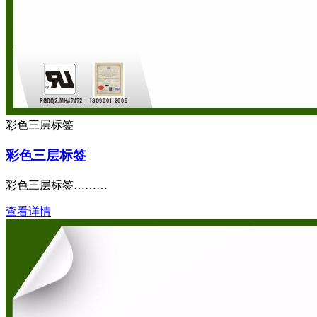
彩色三层标签
彩色三层标签
彩色三层标签………
查看详情