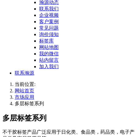
瀚源动态
联系我们
企业视频
客户案例
常见问题
询价须知
标签库
网站地图
我的微信
站内留言
加入我们
联系瀚源
当前位置:
网站首页
市场应用
多层标签系列
多层标签系列
不干胶标签产品广泛应用于日化类、食品类，药品类，电子产