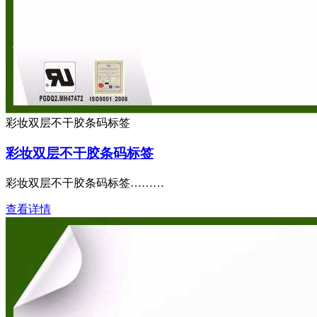
彩妆双层不干胶条码标签
彩妆双层不干胶条码标签
彩妆双层不干胶条码标签………
查看详情