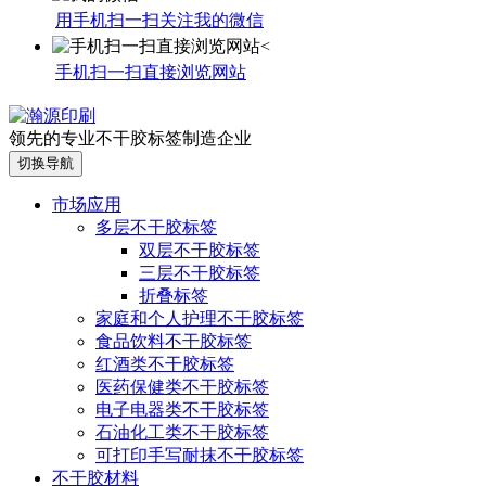
用手机扫一扫关注我的微信
手机扫一扫直接浏览网站
领先的专业不干胶标签制造企业
切换导航
市场应用
多层不干胶标签
双层不干胶标签
三层不干胶标签
折叠标签
家庭和个人护理不干胶标签
食品饮料不干胶标签
红酒类不干胶标签
医药保健类不干胶标签
电子电器类不干胶标签
石油化工类不干胶标签
可打印手写耐抹不干胶标签
不干胶材料