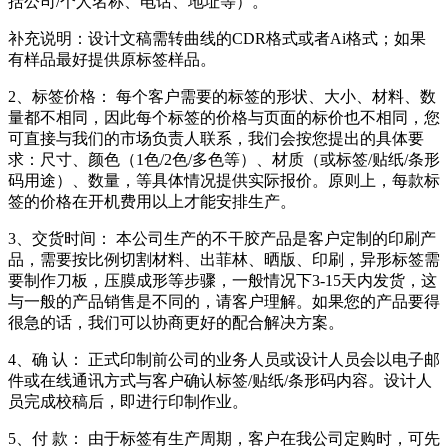
括公司/个人名称、电话、地址等）。
补充说明：设计文稿需转曲线的CDR格式或者Ai格式；如果
有样品最好提供原标签样品。
2、标签价格： 每个客户需要的标签的形状、大小、材料、数
量都不相同，因此每个标签的价格与页面的标价也不相同，您
可直接与我们的市场负责人联系，我们会按您提出的具体要
求：尺寸、颜色（1色/2色/多色等）、材质（或标签/贴纸/条形
码用途）、数量，等具体情况提供实际报价。原则上，每款标
签的价格在开机费用以上才能安排生产。
3、交货时间： 本公司生产的不干胶产品是客户定制的印刷产
品，需要按比例切割材料、出菲林、晒版、印刷，异形标签需
要制作刀板，压膜成形等步骤，一般情况下3-15天内发货，这
与一般的产品销售是不同的，请客户理解。如果您的产品要得
很急的话，我们可以协商更好的配合解决方案。
4、确 认： 正式印制前公司的业务人员或设计人员会以电子邮
件或在线通讯方式与客户确认标签/贴纸/条形码内容。设计人
员完成校稿后，即进行印制作业。
5、付 款： 由于标签有生产周期，客户在我公司定购时，可先