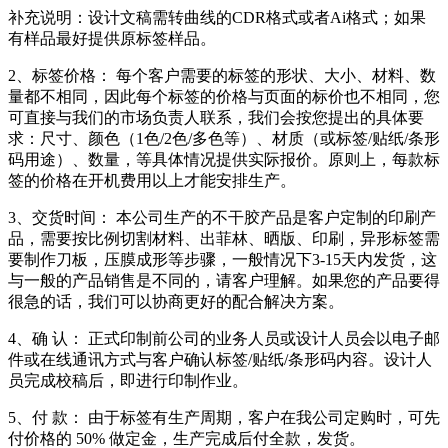
补充说明：设计文稿需转曲线的CDR格式或者Ai格式；如果
有样品最好提供原标签样品。
2、标签价格： 每个客户需要的标签的形状、大小、材料、数
量都不相同，因此每个标签的价格与页面的标价也不相同，您
可直接与我们的市场负责人联系，我们会按您提出的具体要
求：尺寸、颜色（1色/2色/多色等）、材质（或标签/贴纸/条形
码用途）、数量，等具体情况提供实际报价。原则上，每款标
签的价格在开机费用以上才能安排生产。
3、交货时间： 本公司生产的不干胶产品是客户定制的印刷产
品，需要按比例切割材料、出菲林、晒版、印刷，异形标签需
要制作刀板，压膜成形等步骤，一般情况下3-15天内发货，这
与一般的产品销售是不同的，请客户理解。如果您的产品要得
很急的话，我们可以协商更好的配合解决方案。
4、确 认： 正式印制前公司的业务人员或设计人员会以电子邮
件或在线通讯方式与客户确认标签/贴纸/条形码内容。设计人
员完成校稿后，即进行印制作业。
5、付 款： 由于标签有生产周期，客户在我公司定购时，可先
付价格的 50% 做定金，生产完成后付全款，发货。