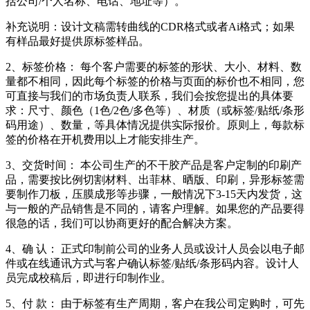
括公司/个人名称、电话、地址等）。
补充说明：设计文稿需转曲线的CDR格式或者Ai格式；如果
有样品最好提供原标签样品。
2、标签价格： 每个客户需要的标签的形状、大小、材料、数
量都不相同，因此每个标签的价格与页面的标价也不相同，您
可直接与我们的市场负责人联系，我们会按您提出的具体要
求：尺寸、颜色（1色/2色/多色等）、材质（或标签/贴纸/条形
码用途）、数量，等具体情况提供实际报价。原则上，每款标
签的价格在开机费用以上才能安排生产。
3、交货时间： 本公司生产的不干胶产品是客户定制的印刷产
品，需要按比例切割材料、出菲林、晒版、印刷，异形标签需
要制作刀板，压膜成形等步骤，一般情况下3-15天内发货，这
与一般的产品销售是不同的，请客户理解。如果您的产品要得
很急的话，我们可以协商更好的配合解决方案。
4、确 认： 正式印制前公司的业务人员或设计人员会以电子邮
件或在线通讯方式与客户确认标签/贴纸/条形码内容。设计人
员完成校稿后，即进行印制作业。
5、付 款： 由于标签有生产周期，客户在我公司定购时，可先