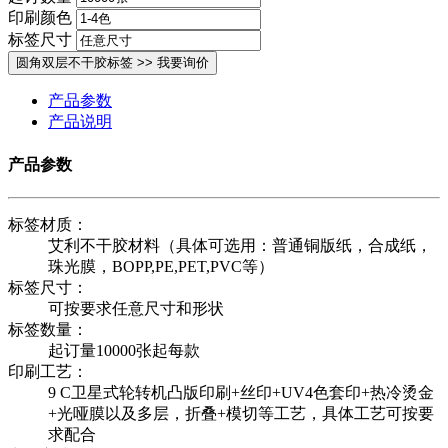
印刷颜色
标签尺寸
产品参数
产品说明
产品参数
标签材质：
艾利不干胶材料（具体可选用：普通铜版纸，合成纸，
珠光膜，BOPP,PE,PET,PVC等）
标签尺寸：
可按要求任意尺寸和形状
标签数量：
起订量10000张起每款
印刷工艺：
9 C卫星式轮转机凸版印刷+丝印+UV4色套印+热冷烫金
+光哑膜以及多层，折叠+模切等工艺，具体工艺可按要
求配合