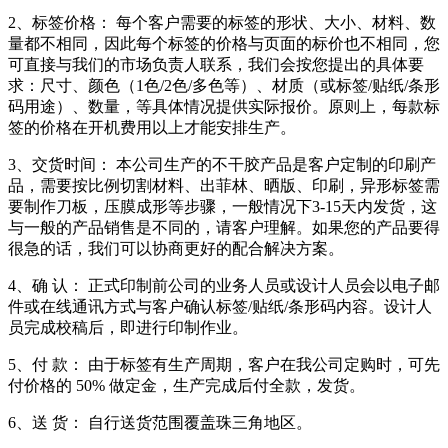
2、标签价格： 每个客户需要的标签的形状、大小、材料、数
量都不相同，因此每个标签的价格与页面的标价也不相同，您
可直接与我们的市场负责人联系，我们会按您提出的具体要
求：尺寸、颜色（1色/2色/多色等）、材质（或标签/贴纸/条形
码用途）、数量，等具体情况提供实际报价。原则上，每款标
签的价格在开机费用以上才能安排生产。
3、交货时间： 本公司生产的不干胶产品是客户定制的印刷产
品，需要按比例切割材料、出菲林、晒版、印刷，异形标签需
要制作刀板，压膜成形等步骤，一般情况下3-15天内发货，这
与一般的产品销售是不同的，请客户理解。如果您的产品要得
很急的话，我们可以协商更好的配合解决方案。
4、确 认： 正式印制前公司的业务人员或设计人员会以电子邮
件或在线通讯方式与客户确认标签/贴纸/条形码内容。设计人
员完成校稿后，即进行印制作业。
5、付 款： 由于标签有生产周期，客户在我公司定购时，可先
付价格的 50% 做定金，生产完成后付全款，发货。
6、送 货： 自行送货范围覆盖珠三角地区。