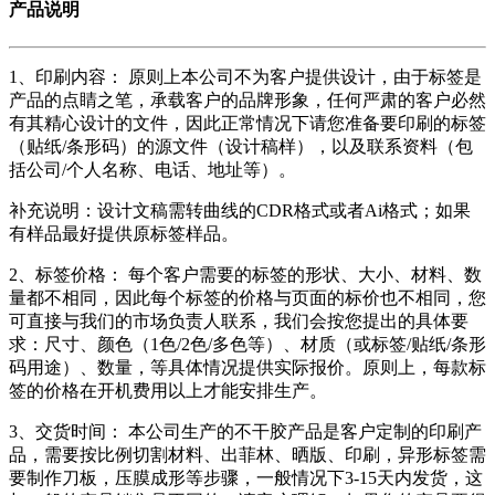
产品说明
1、印刷内容： 原则上本公司不为客户提供设计，由于标签是
产品的点睛之笔，承载客户的品牌形象，任何严肃的客户必然
有其精心设计的文件，因此正常情况下请您准备要印刷的标签
（贴纸/条形码）的源文件（设计稿样），以及联系资料（包
括公司/个人名称、电话、地址等）。
补充说明：设计文稿需转曲线的CDR格式或者Ai格式；如果
有样品最好提供原标签样品。
2、标签价格： 每个客户需要的标签的形状、大小、材料、数
量都不相同，因此每个标签的价格与页面的标价也不相同，您
可直接与我们的市场负责人联系，我们会按您提出的具体要
求：尺寸、颜色（1色/2色/多色等）、材质（或标签/贴纸/条形
码用途）、数量，等具体情况提供实际报价。原则上，每款标
签的价格在开机费用以上才能安排生产。
3、交货时间： 本公司生产的不干胶产品是客户定制的印刷产
品，需要按比例切割材料、出菲林、晒版、印刷，异形标签需
要制作刀板，压膜成形等步骤，一般情况下3-15天内发货，这