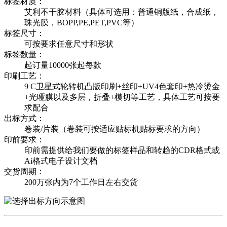
标签材质：
艾利不干胶材料（具体可选用：普通铜版纸，合成纸，
珠光膜，BOPP,PE,PET,PVC等）
标签尺寸：
可按要求任意尺寸和形状
标签数量：
起订量10000张起每款
印刷工艺：
9 C卫星式轮转机凸版印刷+丝印+UV4色套印+热冷烫金
+光哑膜以及多层，折叠+模切等工艺，具体工艺可按要
求配合
出标方式：
卷装/片装（卷装可按适应贴标机贴标要求的方向）
印前要求：
印前需提供给我们要做的标签样品和转趋的CDR格式或
Ai格式电子设计文档
交货周期：
200万张内为7个工作日左右交货