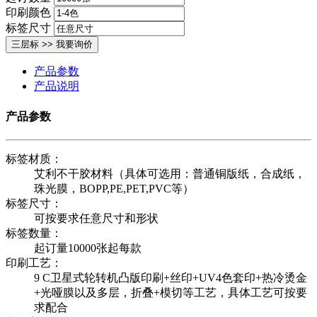
印刷颜色
标签尺寸
产品参数
产品说明
产品参数
标签材质：
艾利不干胶材料（具体可选用：普通铜版纸，合成纸，
珠光膜，BOPP,PE,PET,PVC等）
标签尺寸：
可按要求任意尺寸和形状
标签数量：
起订量10000张起每款
印刷工艺：
9 C卫星式轮转机凸版印刷+丝印+UV4色套印+热冷烫金
+光哑膜以及多层，折叠+模切等工艺，具体工艺可按要
求配合