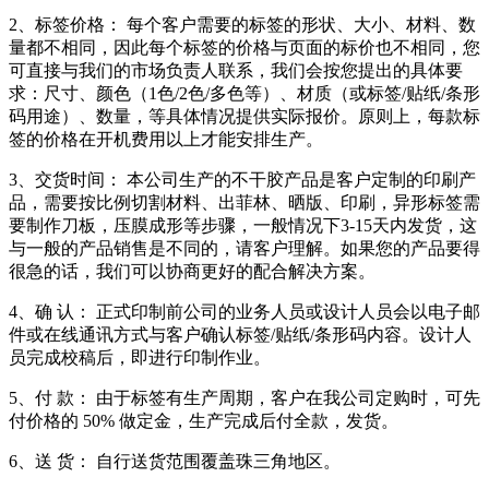
2、标签价格： 每个客户需要的标签的形状、大小、材料、数
量都不相同，因此每个标签的价格与页面的标价也不相同，您
可直接与我们的市场负责人联系，我们会按您提出的具体要
求：尺寸、颜色（1色/2色/多色等）、材质（或标签/贴纸/条形
码用途）、数量，等具体情况提供实际报价。原则上，每款标
签的价格在开机费用以上才能安排生产。
3、交货时间： 本公司生产的不干胶产品是客户定制的印刷产
品，需要按比例切割材料、出菲林、晒版、印刷，异形标签需
要制作刀板，压膜成形等步骤，一般情况下3-15天内发货，这
与一般的产品销售是不同的，请客户理解。如果您的产品要得
很急的话，我们可以协商更好的配合解决方案。
4、确 认： 正式印制前公司的业务人员或设计人员会以电子邮
件或在线通讯方式与客户确认标签/贴纸/条形码内容。设计人
员完成校稿后，即进行印制作业。
5、付 款： 由于标签有生产周期，客户在我公司定购时，可先
付价格的 50% 做定金，生产完成后付全款，发货。
6、送 货： 自行送货范围覆盖珠三角地区。