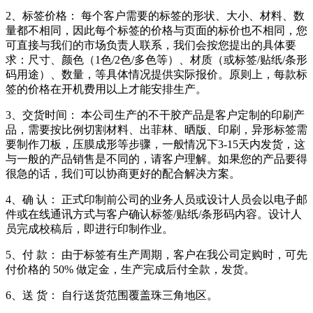
2、标签价格： 每个客户需要的标签的形状、大小、材料、数
量都不相同，因此每个标签的价格与页面的标价也不相同，您
可直接与我们的市场负责人联系，我们会按您提出的具体要
求：尺寸、颜色（1色/2色/多色等）、材质（或标签/贴纸/条形
码用途）、数量，等具体情况提供实际报价。原则上，每款标
签的价格在开机费用以上才能安排生产。
3、交货时间： 本公司生产的不干胶产品是客户定制的印刷产
品，需要按比例切割材料、出菲林、晒版、印刷，异形标签需
要制作刀板，压膜成形等步骤，一般情况下3-15天内发货，这
与一般的产品销售是不同的，请客户理解。如果您的产品要得
很急的话，我们可以协商更好的配合解决方案。
4、确 认： 正式印制前公司的业务人员或设计人员会以电子邮
件或在线通讯方式与客户确认标签/贴纸/条形码内容。设计人
员完成校稿后，即进行印制作业。
5、付 款： 由于标签有生产周期，客户在我公司定购时，可先
付价格的 50% 做定金，生产完成后付全款，发货。
6、送 货： 自行送货范围覆盖珠三角地区。